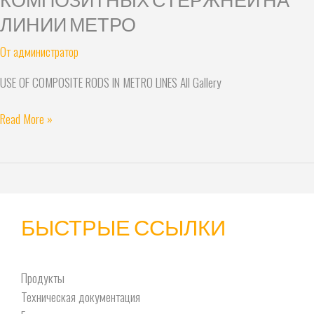
КОМПОЗИТНЫХ СТЕРЖНЕЙ НА
СТЕРЖНЕЙ
ЛИНИИ МЕТРО
НА
ЛИНИИ
От
администратор
МЕТРО
USE OF COMPOSITE RODS IN METRO LINES All Gallery
Read More »
БЫСТРЫЕ ССЫЛКИ
Продукты
Техническая документация