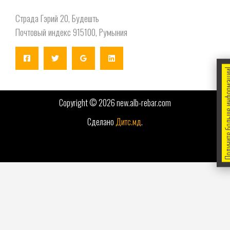
Страда Гэрий 20, Будешть
Почтовый индекс 915100, Румыния
Получите больше 
Copyright © 2026 new.alb-rebar.com
Сделано
Дитс.мд
.