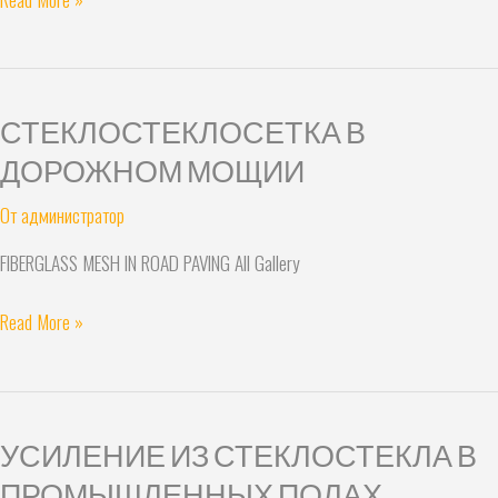
СТЕКЛОСТЕКЛОСЕТКА В
СТЕКЛОСТЕКЛОСЕТКА
В
ДОРОЖНОМ МОЩИИ
ДОРОЖНОМ
От
администратор
МОЩИИ
FIBERGLASS MESH IN ROAD PAVING All Gallery
Read More »
УСИЛЕНИЕ ИЗ СТЕКЛОСТЕКЛА В
УСИЛЕНИЕ
ИЗ