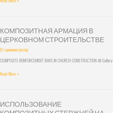
Read More »
КОМПОЗИТНАЯ АРМАЦИЯ В
КОМПОЗИТНАЯ
АРМАЦИЯ
ЦЕРКОВНОМ СТРОИТЕЛЬСТВЕ
В
От
администратор
ЦЕРКОВНОМ
СТРОИТЕЛЬСТВЕ
COMPOSITE REINFORCEMENT BARS IN CHURCH CONSTRUCTION All Gallery
Read More »
ИСПОЛЬЗОВАНИЕ
ИСПОЛЬЗОВАНИЕ
КОМПОЗИТНЫХ