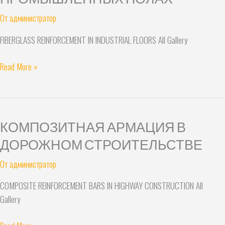
ПРОМЫШЛЕННЫХ ПОЛАХ
СТЕКЛОСТЕКЛА
От
администратор
В
ПРОМЫШЛЕННЫХ
FIBERGLASS REINFORCEMENT IN INDUSTRIAL FLOORS All Gallery
ПОЛАХ
Read More »
КОМПОЗИТНАЯ АРМАЦИЯ В
КОМПОЗИТНАЯ
АРМАЦИЯ
ДОРОЖНОМ СТРОИТЕЛЬСТВЕ
В
От
администратор
ДОРОЖНОМ
СТРОИТЕЛЬСТВЕ
COMPOSITE REINFORCEMENT BARS IN HIGHWAY CONSTRUCTION All
Gallery