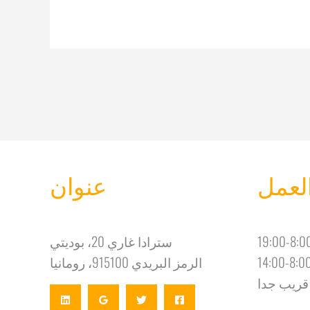
لعمل
عنوان
سترادا غاري 20، بوديتي
الرمز البريدي 915100، رومانيا
قريب جدا