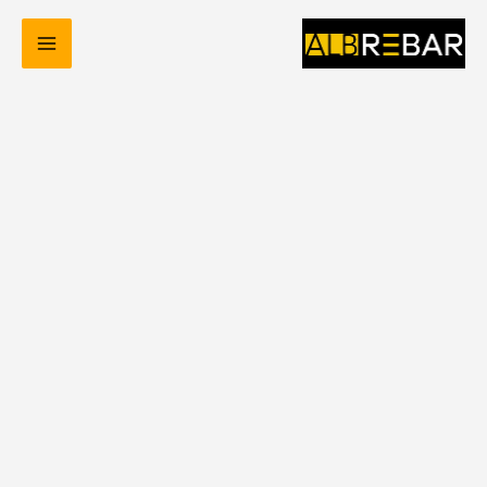
خطي
لى
لمحتوى